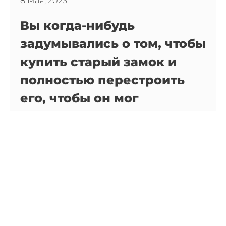
8 Мая, 2023
Вы когда-нибудь
задумывались о том, чтобы
купить старый замок и
полностью перестроить
его, чтобы он мог
соперничать с
Версальским дворцом?
Это делает наследный
принц Саудовской Аравии.
Его бюджет: 270 млн. евро.