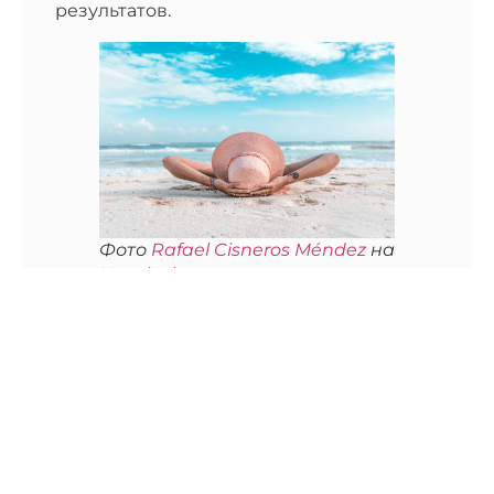
Фото
Rafael Cisneros Méndez
на
Unsplash
4. Предложите свою собственность
потенциальным покупателям.
Это очевидно, но, будучи частным
лицом, вы сможете показать свою
недвижимость только тем, кто
непосредственно обратился к вам с
запросом. С другой стороны,
профессионал знает свою
клиентскую