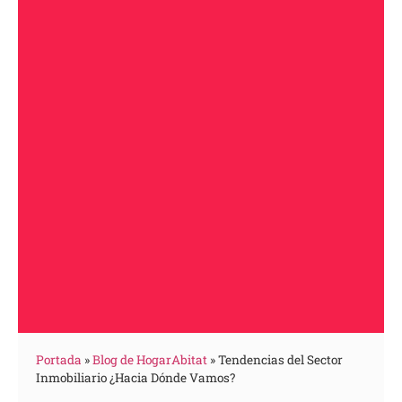
Portada
»
Blog de HogarAbitat
»
Tendencias del Sector
Inmobiliario ¿Hacia Dónde Vamos?