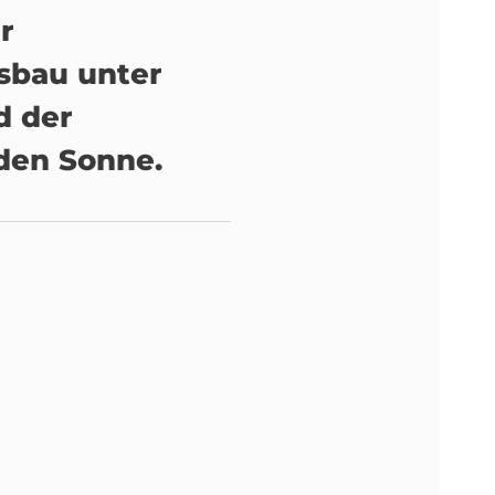
r
bau unter
d der
den Sonne.