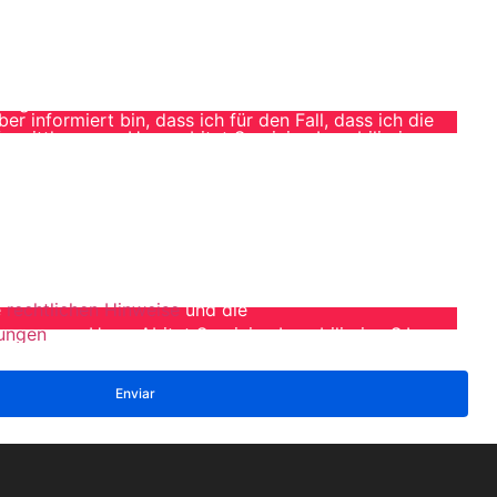
er die zu besichtigende Immobilie informiert habe und
tat, dem Eigentümer der Immobilie meinen Namen und
zur Kontaktaufnahme mitzuteilen. Da er zunächst
des Preises und anderer Bedingungen interessiert ist,
n Besichtigungstermin zu vereinbaren, wozu er die
Tag und die Uhrzeit erfahren möchte. dass ich
 informiert bin, dass ich für den Fall, dass ich die
ermittlung von Hogarabitat Servicios Inmobiliarios
äre mich ausdrücklich damit einverstanden, dass ich für
e Immobilie persönlich oder durch eine natürliche oder
n direktem Zusammenhang mit der Immobilie oder durch
 anderen Immobilienbüros erwerbe, verpflichtet bin,
 Inmobiliarios S.L. eine Entschädigung in Höhe von 3
tigen Verkaufspreises zu zahlen, mindestens jedoch
e
rechtlichen Hinweise
und die
ungen
von HogarAbitat Servicios Inmobiliarios S.L.