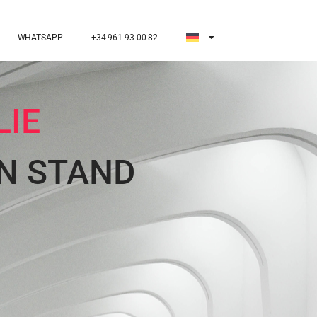
WHATSAPP
+34 961 93 00 82
LIE
N STAND