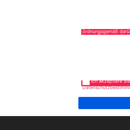
Inmobiliarios S.L. üb
ermächtige HogarAbi
meine Telefonnummer 
aufgrund der Fläche, 
bittet er darum, eine
genaue Adresse, den 
ordnungsgemäß darüber
Immobilie durch die V
S.L. erwerbe Ich erkl
den Fall, dass ich di
juristische Person i
die Vermittlung eines
Hogarabitat Servicios
% + MwSt. des endgül
3.000 € + MwSt.
Ich akzeptiere di
Datenschutzbestimm