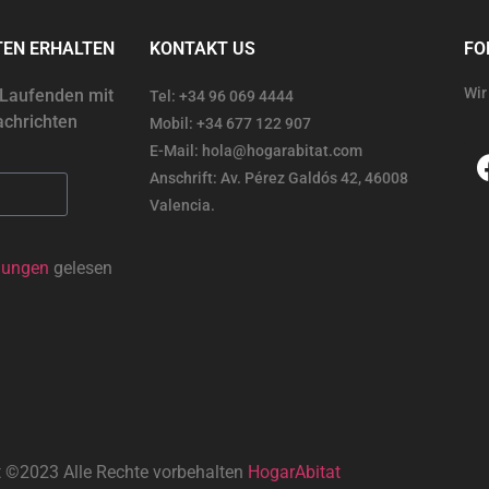
TEN ERHALTEN
KONTAKT US
FO
Wir
 Laufenden mit
Tel: +34 96 069 4444
chrichten
Mobil: +34 677 122 907
E-Mail: hola@hogarabitat.com
Anschrift: Av. Pérez Galdós 42, 46008
Valencia.
mungen
gelesen
t ©2023 Alle Rechte vorbehalten
HogarAbitat