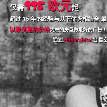
995 欧元
仅需
起
超过 15 年的经验与以下优势相结合 
以最优惠的价格
为您的房屋做最好的广告！
通过
Hogarabitat
出售