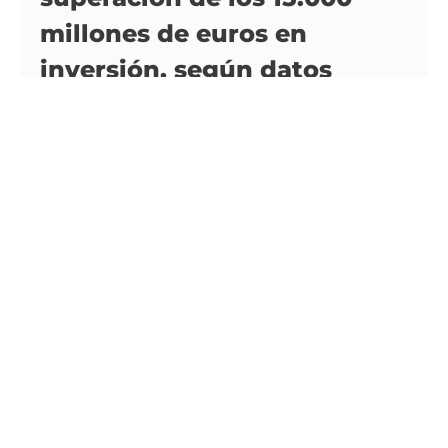
millones de euros en
inversión, según datos
difundidos por la consultora
Laborde Marcet. Este hito
refleja la robustez y el
atractivo que mantiene el
mercado español tanto para
inversores nacionales como
internacionales, a pesar de
la coyuntura económica
global y ciertos desafíos
interno