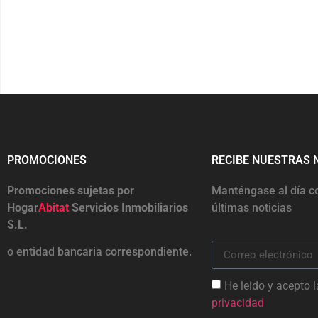
PROMOCIONES
RECIBE NUESTRAS 
Promociones sujetas por
Manténgase al día c
Hogar
Abitat
Servicios Inmobiliarios
últimas noticias
S.L.
o entidad bancaria correspondiente.
He leido y acepto 
privacidad