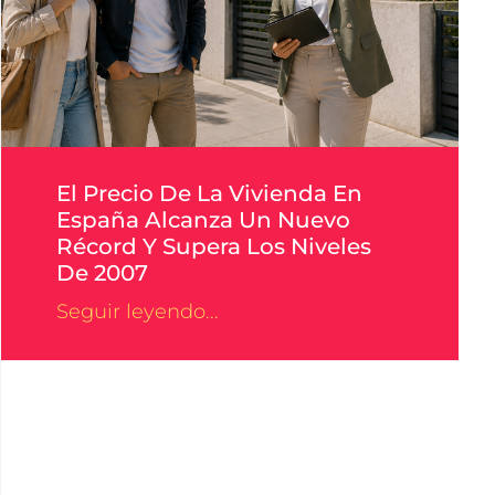
El Precio De La Vivienda En
España Alcanza Un Nuevo
Récord Y Supera Los Niveles
De 2007
Seguir leyendo...