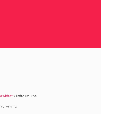
arAbitat
»
Éxito OnLine
ps
,
Venta