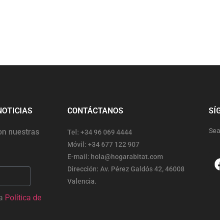
NOTICIAS
CONTÁCTANOS
SÍ
Sea
on nuestras
Tel: +34 96 069 4444
Móvil: +34 677 122 907
E-mail: hola@hogarabitat.com
Dirección: Av. Pérez Galdós 42, 46008
Valencia.
la
Política de