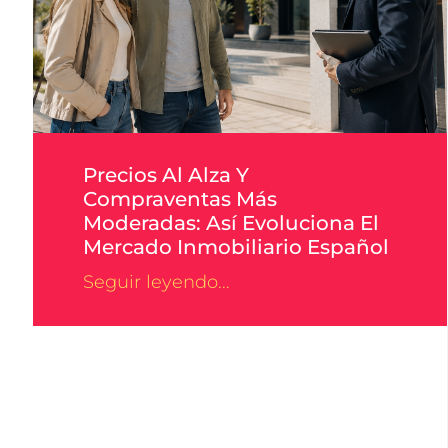
Precios Al Alza Y
Compraventas Más
Moderadas: Así Evoluciona El
Mercado Inmobiliario Español
Seguir leyendo...