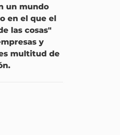
en un mundo
o en el que el
de las cosas"
 empresas y
es multitud de
ón.