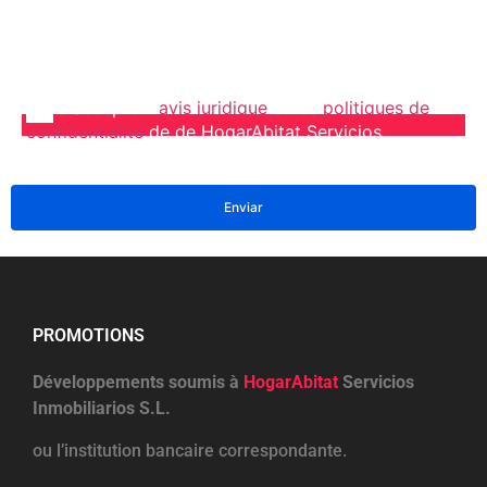
immobilière, je serai obligé de payer à Hogarabitat
Servicios Inmobiliarios S.L. une indemnité de 3% +
TVA du prix de vente final, avec un minimum de
3.000 € + TVA.
J'accepte l'
avis juridique
et les
politiques de
confidentialité
de de HogarAbitat Servicios
Inmobiliarios S.L.
PROMOTIONS
Développements soumis à
HogarAbitat
Servicios
Inmobiliarios S.L.
ou l’institution bancaire correspondante.