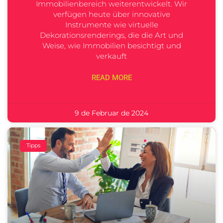
Immobilienbereich weiterentwickelt. Wir
verfügen heute über innovative
Instrumente wie virtuelle
Dekorationsrenderings, die die Art und
Weise, wie Immobilien besichtigt und
verkauft
READ MORE
9 de Februar de 2024
Tipps