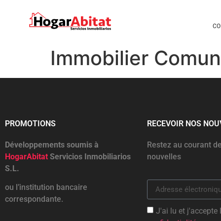
CO
Immobilier Comun
PROMOTIONS
RECEVOIR NOS NOU
Développements soumis à
Restez au courant de
HogarAbitat
Servicios Inmobiliarios
nouvelles
S.L.
ou l’institution bancaire
correspondante.
J'ai lu et j'accepte