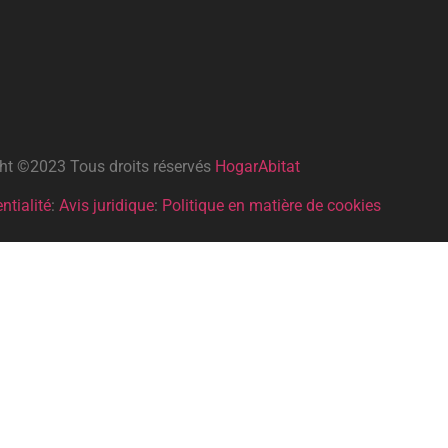
ht ©2023 Tous droits réservés
HogarAbitat
ntialité
:
Avis juridique
:
Politique en matière de cookies