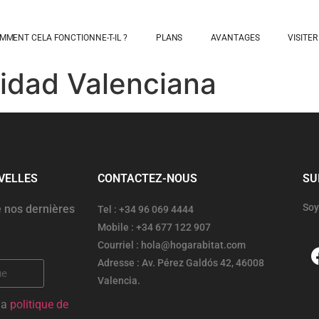
MMENT CELA FONCTIONNE-T-IL ?
PLANS
AVANTAGES
VISITER
idad Valenciana
VELLES
CONTACTEZ-NOUS
SU
Soy
 nos dernières
Tel : +34 96 069 4444
Mobile : +34 677 122 907
Courriel : hola@hogarabitat.com
Adresse : Av. Pérez Galdós 42, 46008
Valencia.
 la
politique de