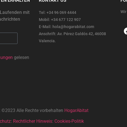
TEN ERHALTEN
KONTAKT US
FO
Wir
 Laufenden mit
Tel: +34 96 069 4444
chrichten
Mobil: +34 677 122 907
E-Mail: hola@hogarabitat.com
Anschrift: Av. Pérez Galdós 42, 46008
Valencia.
mungen
gelesen
t ©2023 Alle Rechte vorbehalten
HogarAbitat
chutz
:
Rechtlicher Hinweis
:
Cookies-Politik