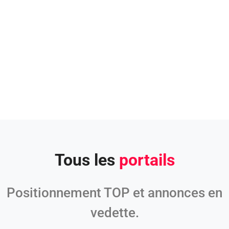
Publication internationale et soutien multilingue :
Attention disponible en 10 langues différentes.
L’acheteur de votre logement
est peut-être à portée de main.
ou 10 000 km. distance !
Tous les
portails
Positionnement TOP et annonces en
vedette.