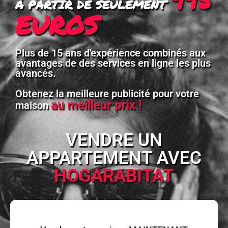
À PARTIR DE SEULEMENT
EUROS
Plus de 15 ans d'expérience combinés aux
avantages de des services en ligne les plus
avancés.
Obtenez la meilleure publicité pour votre
au meilleur prix !
maison
VENDRE UN
APPARTEMENT AVEC
HOGARABITAT